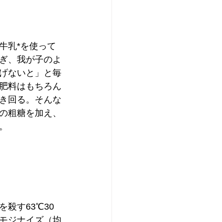
牛乳*を使って
ぎ、我が子のよ
げないと」と毎
肥料はもちろん
き回る。そんな
の粗糖を加え、
。
殺す63℃30
モジナイズ（均