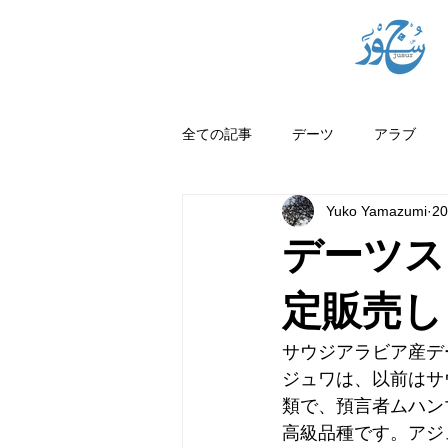
全ての記事
デーツ
アラブ
Yuko Yamazumi
2
デーツス
定販売し
サウジアラビア産デ
ジュワは、以前はサ
類で、預言者ムハン
高級品種です。アジ