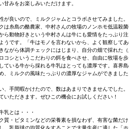
い甘みをお楽しみいただけます。
性が良いので、ミルクジャムとコラボさせてみました。
クは糸島の酪農家、中村さんの牧場のノンホモ低温殺菌
から動物好きという中村さんは牛にも愛情をたっぷり注
ようです。「牛はモノを言わないから、よく観察してあ
きながら体調チェックにはじまり、自分の畑で採れた（
ロコシというこだわりの餌を食べさせ、自由に牧場を歩
している牛から採れる牛乳はとっても濃厚です。喜界島
め、ミルクの風味たっぷりの濃厚なジャムができました
い、手間暇かけたので、数はあまりできませんでした。
ていただきます。ぜひこの機会にお試しください！
牛乳とは・・・
ク質・ビタミンなどの栄養素を損なわず、有害な菌だけを
し、乳脂球の均質化をすることで大量生産に適した「ホ