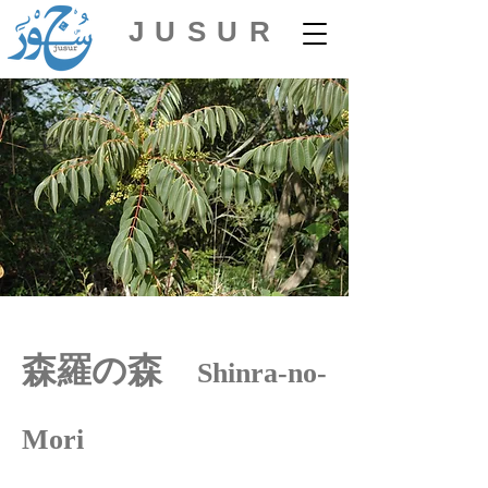
JUSUR
​森羅の森
Shinra-no-
Mori