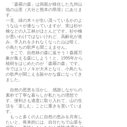
「森羅の森」は両親が移住した九州山
地の山里（大分と熊本の県境）にありま
す。
一見、緑の木々が生い茂っているかのよ
うな山々が連なっていますが、実は杉や
檜などの人工林がほとんどです。杉や檜
が悪いわけではないけれど、高齢化が進
み、手入れをされなくなった山は暗く、
小鳥たちの歌声も聞こえません。
そこで、自然林の森に返そう！森羅万
象が集える森にしよう！と、1995年から
植樹をはじめたのが「森羅の森」です。
今ではユリノキが大木となり、小鳥たち
の歌声が聞こえる賑やかな森になってき
ました。
自然の恩恵を活かし、感謝しながらの
素朴で丁寧な暮らしが私たちの理想で
す。便利さも適度に取り入れて、山の生
活を「楽しむ」ことに重きを置いていま
す。
もっと多くの人に自然の恵みを共有し
たいと、将来的には、自分たちで山菜を