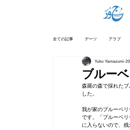
全ての記事
デーツ
アラブ
Yuko Yamazumi
2
ブルーベ
森羅の森で採れたブ
した。
我が家のブルーベリ
です。「ブルーベリ
に入らないので、残