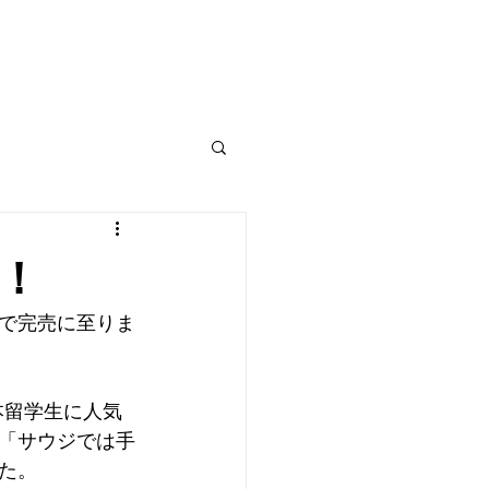
！
で完売に至りま
本留学生に人気
「サウジでは手
た。