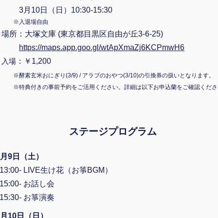
3月10日（日）10:30-15:30
※入退場自由
場所：大塚文庫 (東京都目黒区自由が丘3-6-25)
https://maps.app.goo.gl/wtApXmaZj6KCPmwH6
入場
：￥1,200
※
酵
素玄米おにぎり(3/9) /
アラブのおやつ(3/10)の引換券の扱いとなります。
※特典付きの事前予約をご活用
ください。詳細は以下お申込蘭をご確認くださ
ステージプログラム
3月9日（土）
13:00- LIVE生け花（お箏BGM）
15:00- お話し会
15:30- お箏演奏
3月10日（日）