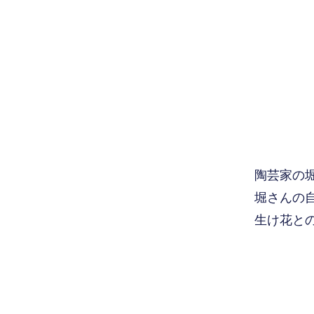
​陶芸家の
堀さんの
生け花と